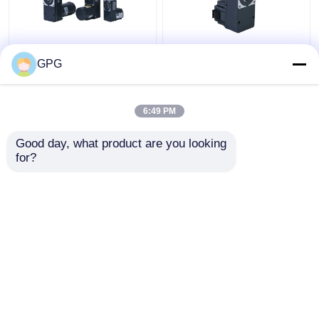
schwanzloser Gang-
40w 80mm
GPG
Motor 25w 12v 24v
schwanzloser DC-
80mm mit hohlem
Getriebemotor 12v 24v
flachem Getriebe
mit hohlem flachem
6:49 PM
4GFS5-200K
Getriebe 4GFS5-200K
Bestpreis
Bestpreis
Good day, what product are you looking 
for?
Kontakt
Kontakt
Sehen Sie mehr an
Startseite
Über uns
Kontakt
Desktop Site
Sitemap
Privacy policy