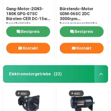
Gang-Motor-2GN3-
Bürstendc-Motor
180K GPG-07SC
GDM-06SC 2DC
Bürsten-CER DC-15w
3000rpm
bescheinigte
bewegungsgetriebe-
DC-10w
Bestpreis
Bestpreis
Kontakt
Kontakt
Elektromotorgetriebe
(22)