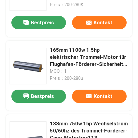
Preis：200-280$
Über uns
Bestpreis
Kontakt
Werksbesichtigung
165mm 1100w 1.5hp
Qualitätskontrolle
elektrischer Trommel-Motor für
Flughafen-Förderer-Sicherheits-
Maschine
MOQ：1
Kontakt mit uns
Preis：200-280$
Neuigkeiten
Bestpreis
Kontakt
Wechselstrom-Gangmotor
138mm 750w 1hp Wechselstrom
50/60hz des Trommel-Förderer-
DC-Gangmotor
Gang-Motortmx113