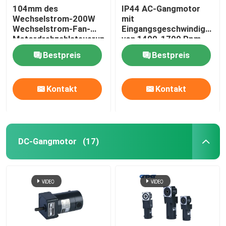
104mm des
IP44 AC-Gangmotor
Wechselstrom-200W
mit
Wechselstrom-Fan-
Eingangsgeschwindigkeit
Motordrehzahlsteuerung
von 1400-1700 Rpm
Gang-Motor6rk200gn-
und 100MΩ Min
Bestpreis
Bestpreis
cf 6GU3-200K
Isolationswiderstand
Kontakt
Kontakt
DC-Gangmotor
(17)