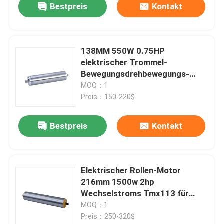
Bestpreis
Kontakt
138MM 550W 0.75HP
elektrischer Trommel-
Bewegungsdrehbewegungs-
Anwendung
MOQ：1
Preis：150-220$
Bestpreis
Kontakt
Elektrischer Rollen-Motor
216mm 1500w 2hp
Wechselstroms Tmx113 für
Flughafen-Förderer
MOQ：1
Preis：250-320$