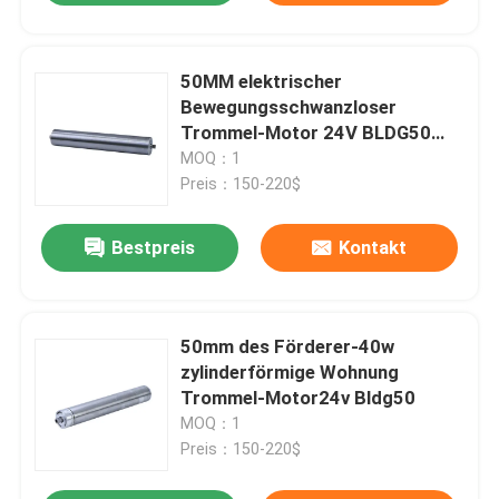
50MM elektrischer
Bewegungsschwanzloser
Trommel-Motor 24V BLDG50
Trommel-60W
MOQ：1
Preis：150-220$
Bestpreis
Kontakt
50mm des Förderer-40w
zylinderförmige Wohnung
Trommel-Motor24v Bldg50
MOQ：1
Preis：150-220$