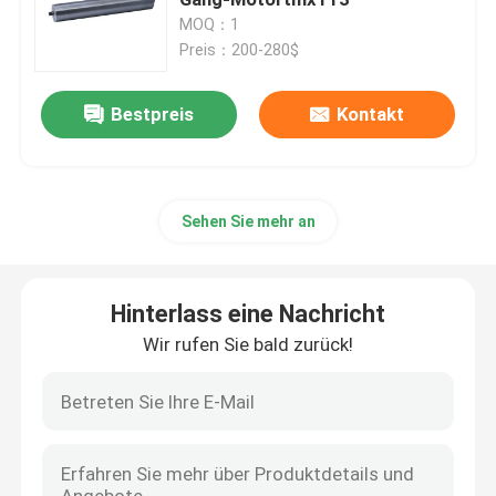
MOQ：1
Preis：200-280$
Elektromotorgetriebe
Bestpreis
Kontakt
Bürsten-Gang-Motor
Schwanzloser Gang-Motor
Sehen Sie mehr an
Elektrischer Trommel-Motor
Hinterlass eine Nachricht
Elektrische Wechselstrommotoren
Wir rufen Sie bald zurück!
Elektrische DC-Motoren
BLDC-MOTOR