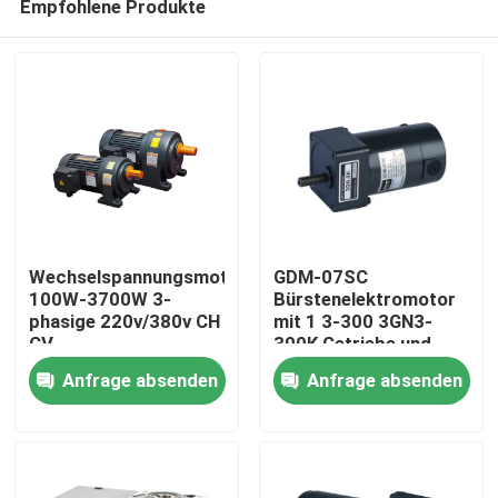
Empfohlene Produkte
Wechselspannungsmotor
GDM-07SC
100W-3700W 3-
Bürstenelektromotor
phasige 220v/380v CH
mit 1 3-300 3GN3-
CV
300K Getriebe und
Zu Hause
25W Spannung 12V
Anfrage absenden
Anfrage absenden
24V Ausgangsleistung
Produkte
Videos