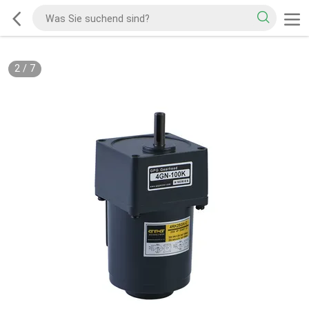
2
/
7