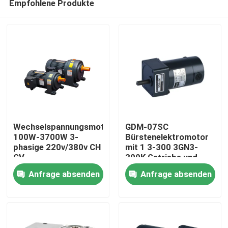
Empfohlene Produkte
Wechselspannungsmotor
GDM-07SC
100W-3700W 3-
Bürstenelektromotor
phasige 220v/380v CH
mit 1 3-300 3GN3-
CV
300K Getriebe und
Zu Hause
25W Spannung 12V
Anfrage absenden
Anfrage absenden
24V Ausgangsleistung
Produkte
Videos