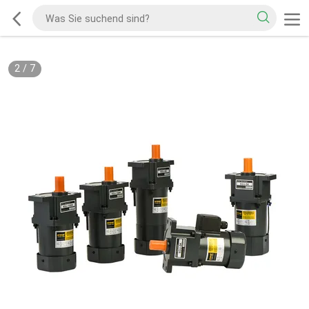
2
/
7