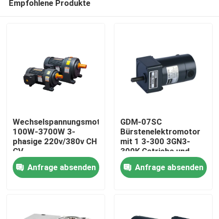
Empfohlene Produkte
Wechselspannungsmotor
GDM-07SC
100W-3700W 3-
Bürstenelektromotor
phasige 220v/380v CH
mit 1 3-300 3GN3-
CV
300K Getriebe und
Zu Hause
25W Spannung 12V
Anfrage absenden
Anfrage absenden
24V Ausgangsleistung
Produkte
Videos