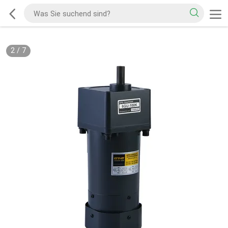
2
/
7